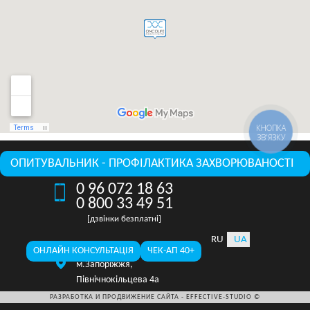
КНОПКА
ЗВ'ЯЗКУ
ОПИТУВАЛЬНИК - ПРОФІЛАКТИКА ЗАХВОРЮВАНОСТІ
0 96 072 18 63
0 800 33 49 51
[дзвінки безплатні]
RU
UA
ОНЛАЙН КОНСУЛЬТАЦІЯ
ЧЕК-АП 40+
м.Запоріжжя,
Північнокільцева 4а
РАЗРАБОТКА И ПРОДВИЖЕНИЕ САЙТА -
EFFECTIVE-STUDIO ©