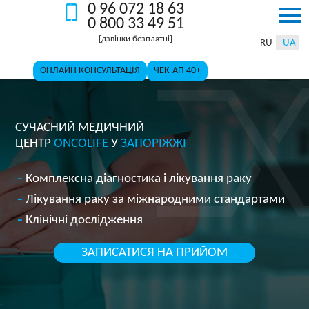
0 96 072 18 63
96
800
[дзвінки
072
33
0 800 33 49 51
ОНЛАЙН КОНСУЛЬТАЦІЯ
ЧЕК-АП 40+
безплатні]
18
49
[дзвінки безплатні]
63
51
RU
UA
ОНЛАЙН КОНСУЛЬТАЦІЯ
ЧЕК-АП 40+
CУЧАСНИЙ МЕДИЧНИЙ
ЦЕНТР
ONСOLIFE
У
ЗАПОРІЖЖІ
Комплексна діагностика і лікування раку
Лікування раку за міжнародними стандартами
Клінічні дослідження
ЗАПИСАТИСЯ НА ПРИЙОМ