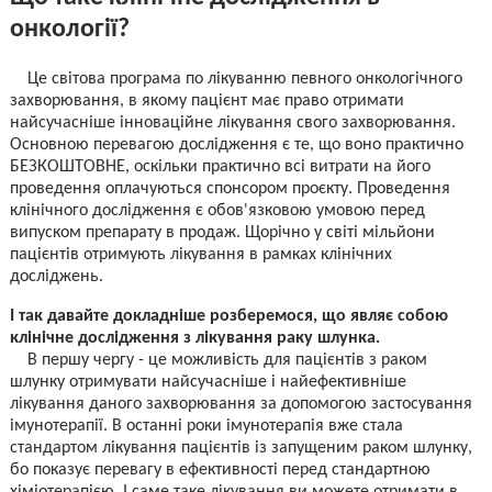
онкології?
Це світова програма по лікуванню певного онкологічного
захворювання, в якому пацієнт має право отримати
найсучасніше інноваційне лікування свого захворювання.
Основною перевагою дослідження є те, що воно практично
БЕЗКОШТОВНЕ, оскільки практично всі витрати на його
проведення оплачуються спонсором проєкту. Проведення
клінічного дослідження є обов'язковою умовою перед
випуском препарату в продаж. Щорічно у світі мільйони
пацієнтів отримують лікування в рамках клінічних
досліджень.
І так давайте докладніше розберемося, що являє собою
клінічне дослідження з лікування раку шлунка.
В першу чергу - це можливість для пацієнтів з раком
шлунку отримувати найсучасніше і найефективніше
лікування даного захворювання за допомогою застосування
імунотерапії. В останні роки імунотерапія вже стала
стандартом лікування пацієнтів із запущеним раком шлунку,
бо показує перевагу в ефективності перед стандартною
хіміотерапією. І саме таке лікування ви можете отримати в