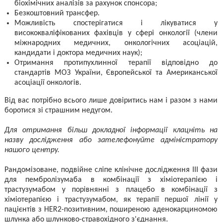
біохімічних аналізів за рахунок спонсора;
Безкоштовний трансфер.
Можливість спостерігатися і лікуватися у
висококваліфікованих фахівців у сфері онкології (члени
міжнародних медичних, онкологічних асоціацій,
кандидати і доктора медичних наук);
Отримання протипухлинної терапії відповідно до
стандартів МОЗ України, Європейської та Американської
асоціації онкологів.
Від вас потрібно всього лише довіритись нам і разом з нами
боротися зі страшним недугом.
Для отримання більш докладної інформації клацніть на
назву дослідження або зателефонуйте адміністратору
нашого центру.
Рандомізоване, подвійне сліпе клінічне дослідження III фази
для пембролізумаба в комбінації з хіміотерапією і
трастузумабом у порівнянні з плацебо в комбінації з
хіміотерапією і трастузумабом, як терапії першої лінії у
пацієнтів з HER2-позитивним, поширеною аденокарциномою
шлунка або шлунково-стравохідного з'єднання.