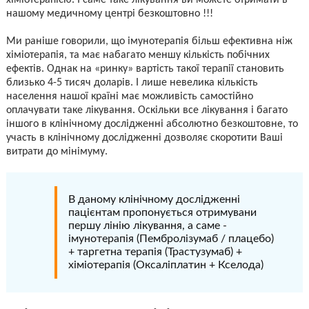
нашому медичному центрі безкоштовно !!!
Ми раніше говорили, що імунотерапія більш ефективна ніж
хіміотерапія, та має набагато меншу кількість побічних
ефектів. Однак на «ринку» вартість такої терапії становить
близько 4-5 тисяч доларів. І лише невелика кількість
населення нашої країні має можливість самостійно
оплачувати таке лікування. Оскільки все лікування і багато
іншого в клінічному дослідженні абсолютно безкоштовне, то
участь в клінічному дослідженні дозволяє скоротити Ваші
витрати до мінімуму.
В даному клінічному дослідженні
пацієнтам пропонується отримувани
першу лінію лікування, а саме -
імунотерапія (Пембролізумаб / плацебо)
+ таргетна терапія (Трастузумаб) +
хіміотерапія (Оксаліплатин + Кселода)