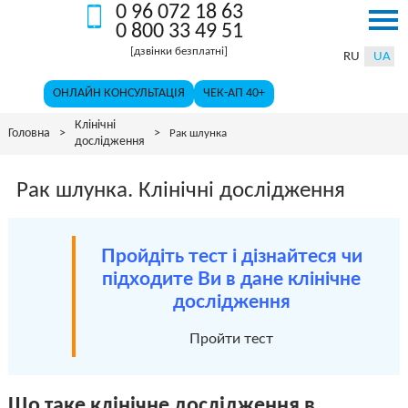
0 96 072 18 63
96
800
[дзвінки
072
33
0 800 33 49 51
ОНЛАЙН КОНСУЛЬТАЦІЯ
ЧЕК-АП 40+
безплатні]
18
49
[дзвінки безплатні]
63
51
RU
UA
ОНЛАЙН КОНСУЛЬТАЦІЯ
ЧЕК-АП 40+
Клінічні
Головна
>
>
Рак шлунка
дослідження
Рак шлунка. Клінічні дослідження
Пройдіть тест і дізнайтеся чи
підходите Ви в дане клінічне
дослідження
Пройти тест
Що таке клінічне дослідження в